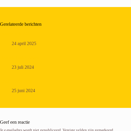
Gerelateerde berichten
Paasbrunch 2025
24 april 2025
Bezoek Taalcursisten
23 juli 2024
Lezing over bijen
25 juni 2024
Geef een reactie
Je e-mailadres wordt niet gepubliceerd.
Vereiste velden zijn gemarkeerd