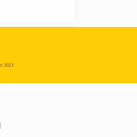
kken
er 2023