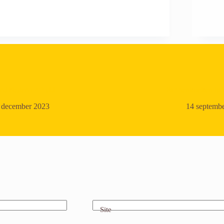
ndkleden onthuld
Pannenkoeken ba
 december 2023
14 septemb
Site