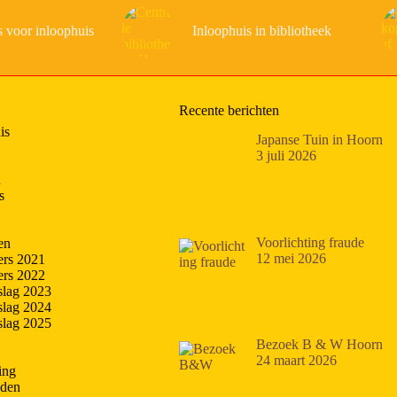
s voor inloophuis
Inloophuis in bibliotheek
Recente berichten
is
Japanse Tuin in Hoorn
3 juli 2026
n
s
Voorlichting fraude
en
12 mei 2026
fers 2021
fers 2022
slag 2023
slag 2024
slag 2025
Bezoek B & W Hoorn
24 maart 2026
ing
jden