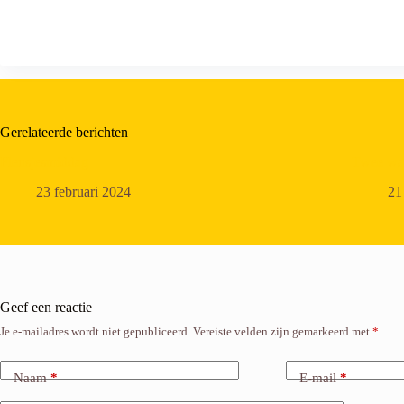
Gerelateerde berichten
Flensjesmiddag
Twee wa
23 februari 2024
21
Geef een reactie
Je e-mailadres wordt niet gepubliceerd.
Vereiste velden zijn gemarkeerd met
*
Naam
*
E-mail
*