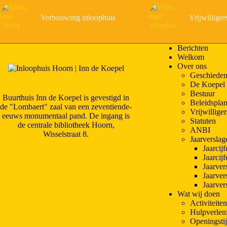
Verbouwing inloophuis
Vrijwilliger
Berichten
Welkom
Over ons
Geschieden
De Koepel
Bestuur
Buurthuis Inn de Koepel is gevestigd in
Beleidspla
de "Lombaert" zaal van een zeventiende-
Vrijwilliger
eeuws monumentaal pand. De ingang is
Statuten
de centrale bibliotheek Hoorn,
ANBI
Wisselstraat 8.
Jaarverslag
Jaarcij
Jaarcij
Jaarver
Jaarver
Jaarver
Wat wij doen
Activiteiten
Hulpverlen
Openingsti