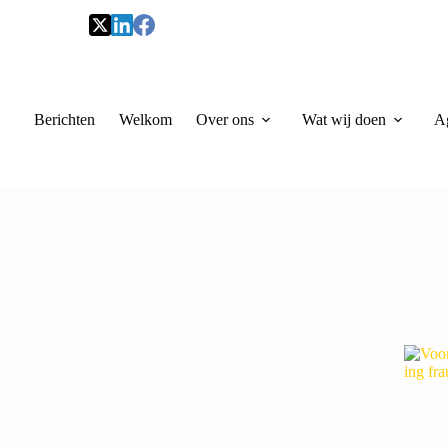
Berichten
Welkom
Over ons
Wat wij doen
A