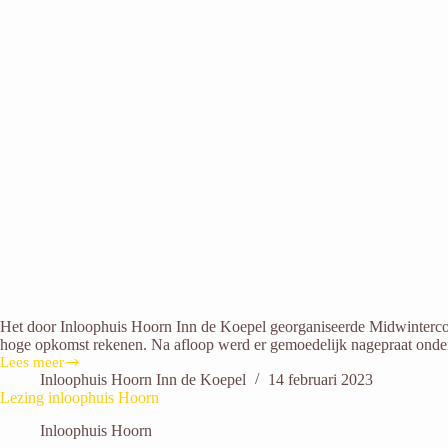
Het door Inloophuis Hoorn Inn de Koepel georganiseerde Midwinterc
hoge opkomst rekenen. Na afloop werd er gemoedelijk nagepraat onder 
Lees meer
Inloophuis Hoorn Inn de Koepel
14 februari 2023
Lezing inloophuis Hoorn
Inloophuis Hoorn