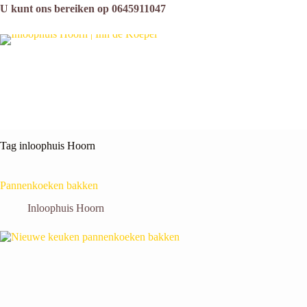
U kunt ons bereiken op 0645911047
Tag
inloophuis Hoorn
Pannenkoeken bakken
Inloophuis Hoorn