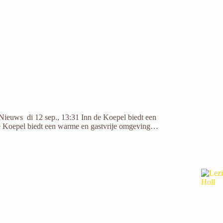
ieuws di 12 sep., 13:31 Inn de Koepel biedt een
e Koepel biedt een warme en gastvrije omgeving…