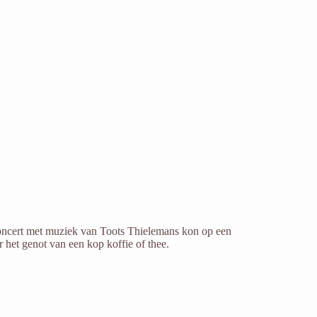
oncert met muziek van Toots Thielemans kon op een
het genot van een kop koffie of thee.